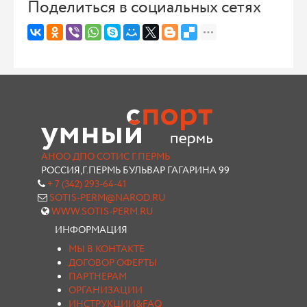
Поделиться в социальных сетях
АНОО ДПО СОТИС Г.ПЕРМЬ
РОССИЯ,Г.ПЕРМЬ БУЛЬВАР ГАГАРИНА 99
+ 7 (342) 293-64-41
SOTIS-PERM@NAROD.RU
WWW.SOTIS-PERM.RU
ИНФОРМАЦИЯ
МЫ В КОНТАКТЕ
ДОГОВОР ОФЕРТЫ
ПАРТНЕРАМ
ОРГАНИЗАЦИИ
ИНСТРУКЦИИ&FAQ