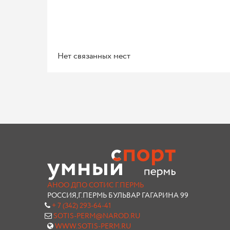
Нет связанных мест
АНОО ДПО СОТИС Г.ПЕРМЬ
РОССИЯ,Г.ПЕРМЬ БУЛЬВАР ГАГАРИНА 99
+ 7 (342) 293-64-41
SOTIS-PERM@NAROD.RU
WWW.SOTIS-PERM.RU