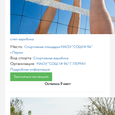
степ-аэробика
Место:
Спортивная площадка МАОУ "СОШ№ 94"
г.Перми
Вид спорта:
Спортивная аэробика
Организация:
МАОУ "СОШ № 94" Г. ПЕРМИ
Подробная информация
Записаться на секцию
Осталось 9 мест