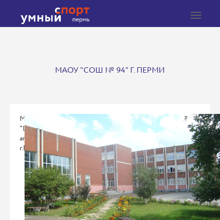
Toggle
navigat
МАОУ "СОШ № 94" Г. ПЕРМИ
МАОУ
"Школа
агробизнестехнологий"
г.Перми