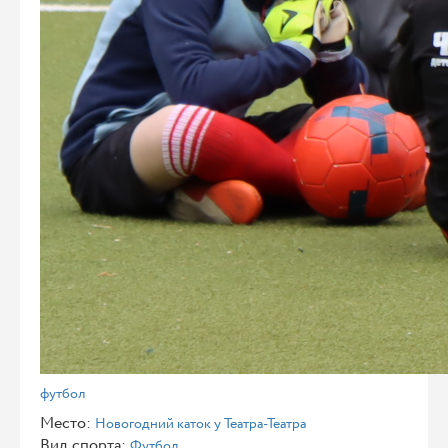
футбол
Место:
Новогодний каток у Театра-Театра
Вид спорта:
Футбол