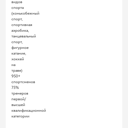
видов
спорта
(конькобежный
спорт,
спортивная
аэробика,
танцевальный
спорт,
фигурное
катание,
хоккей
на
траве)
950+
спортсменов
75%
тренеров
первой/
высшей
квалификационной
категории