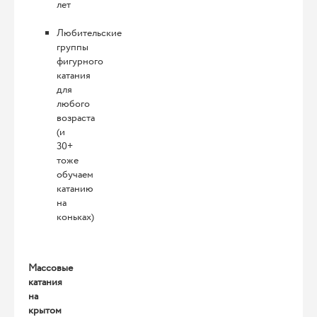
лет
Любительские
группы
фигурного
катания
для
любого
возраста
(и
30+
тоже
обучаем
катанию
на
коньках)
Массовые
катания
на
крытом