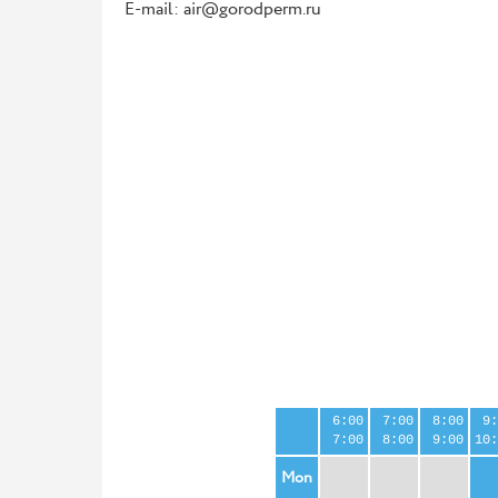
E-mail: air@gorodperm.ru
6:00
7:00
8:00
9:
7:00
8:00
9:00
10:
Mon