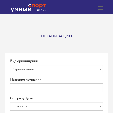
Toggle
navigat
ОРГАНИЗАЦИИ
Вид органищации
Организации
Название компании
Company Type
Все типы