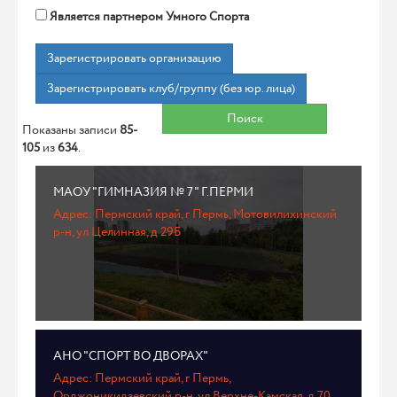
Является партнером Умного Спорта
Зарегистрировать организацию
Зарегистрировать клуб/группу (без юр. лица)
Поиск
Показаны записи
85-
105
из
634
.
МАОУ "ГИМНАЗИЯ № 7" Г.ПЕРМИ
Адрес: Пермский край, г Пермь, Мотовилихинский
р-н, ул Целинная, д 29Б
АНО "СПОРТ ВО ДВОРАХ"
Адрес: Пермский край, г Пермь,
Орджоникидзевский р-н, ул Верхне-Камская, д 70