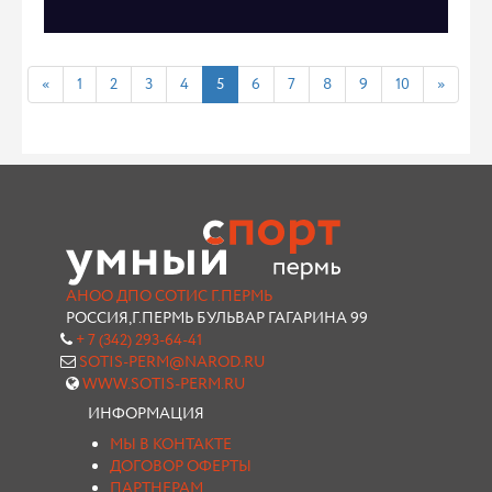
«
1
2
3
4
5
6
7
8
9
10
»
АНОО ДПО СОТИС Г.ПЕРМЬ
РОССИЯ,Г.ПЕРМЬ БУЛЬВАР ГАГАРИНА 99
+ 7 (342) 293-64-41
SOTIS-PERM@NAROD.RU
WWW.SOTIS-PERM.RU
ИНФОРМАЦИЯ
МЫ В КОНТАКТЕ
ДОГОВОР ОФЕРТЫ
ПАРТНЕРАМ