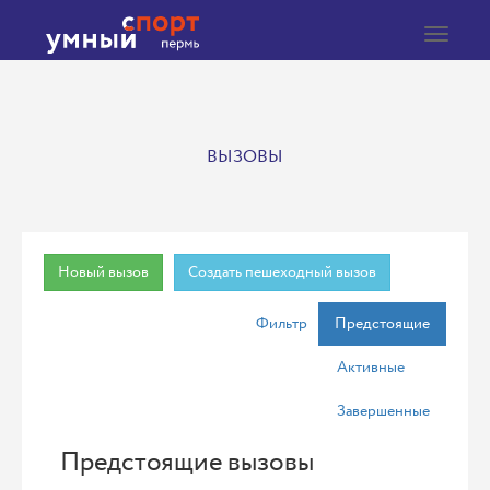
Toggle
navigat
ВЫЗОВЫ
Новый вызов
Создать пешеходный вызов
Фильтр
Предстоящие
Активные
Завершенные
Предстоящие вызовы