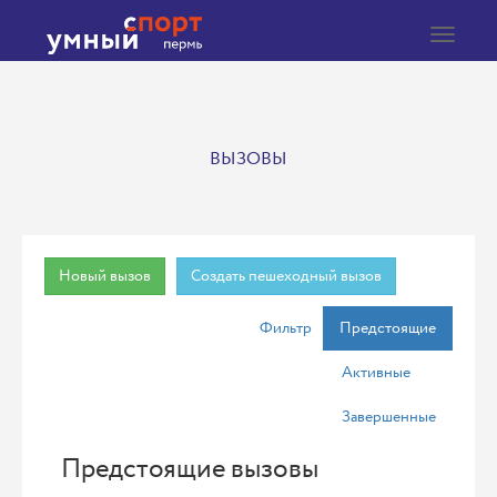
Toggle
navigat
ВЫЗОВЫ
Новый вызов
Создать пешеходный вызов
Фильтр
Предстоящие
Активные
Завершенные
Предстоящие вызовы