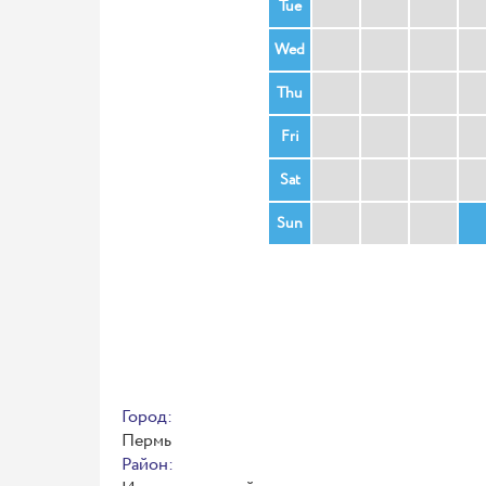
Tue
Wed
Thu
Fri
Sat
Sun
Город:
Пермь
Район: