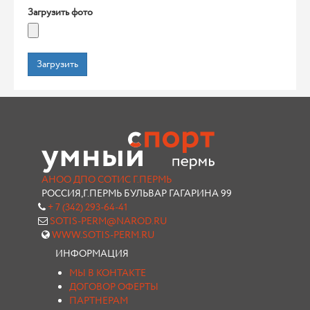
Загрузить фото
Загрузить
АНОО ДПО СОТИС Г.ПЕРМЬ
РОССИЯ,Г.ПЕРМЬ БУЛЬВАР ГАГАРИНА 99
+ 7 (342) 293-64-41
SOTIS-PERM@NAROD.RU
WWW.SOTIS-PERM.RU
ИНФОРМАЦИЯ
МЫ В КОНТАКТЕ
ДОГОВОР ОФЕРТЫ
ПАРТНЕРАМ