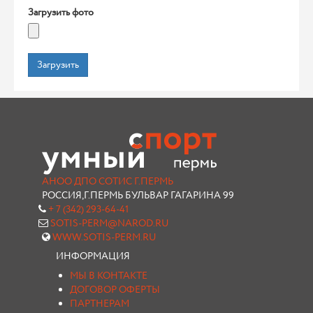
Загрузить фото
Загрузить
АНОО ДПО СОТИС Г.ПЕРМЬ
РОССИЯ,Г.ПЕРМЬ БУЛЬВАР ГАГАРИНА 99
+ 7 (342) 293-64-41
SOTIS-PERM@NAROD.RU
WWW.SOTIS-PERM.RU
ИНФОРМАЦИЯ
МЫ В КОНТАКТЕ
ДОГОВОР ОФЕРТЫ
ПАРТНЕРАМ