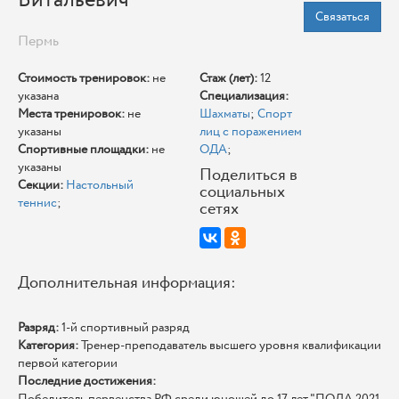
Витальевич
Связаться
Пермь
Стоимость тренировок:
не
Стаж (лет):
12
указана
Специализация:
Места тренировок:
не
Шахматы
;
Спорт
указаны
лиц с поражением
Спортивные площадки:
не
ОДА
;
указаны
Поделиться в
Секции:
Настольный
социальных
теннис
;
сетях
Дополнительная информация:
Разряд:
1-й спортивный разряд
Категория:
Тренер-преподаватель высшего уровня квалификации
первой категории
Последние достижения:
Победитель первенства РФ среди юношей до 17 лет "ПОДА 2021,