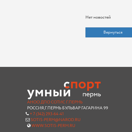
Нет новостей
Вернуться
АНОО ДПО СОТИС Г.ПЕРМЬ
РОССИЯ,Г.ПЕРМЬ БУЛЬВАР ГАГАРИНА 99
+ 7 (342) 293-64-41
SOTIS-PERM@NAROD.RU
WWW.SOTIS-PERM.RU