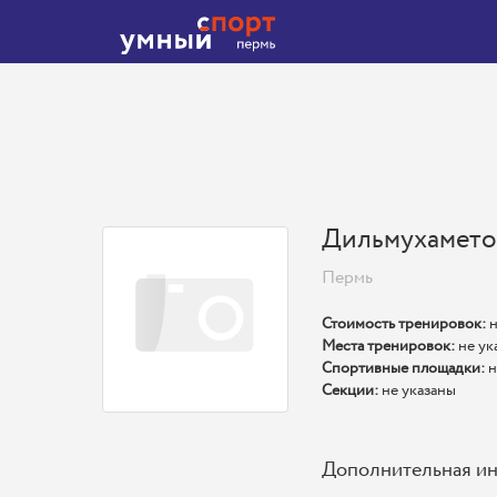
Дильмухамето
Пермь
Стоимость тренировок:
н
Места тренировок:
не ук
Спортивные площадки:
н
Секции:
не указаны
Дополнительная и