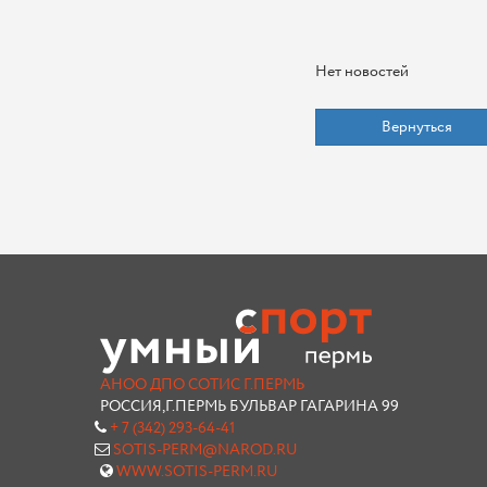
Нет новостей
Вернуться
АНОО ДПО СОТИС Г.ПЕРМЬ
РОССИЯ,Г.ПЕРМЬ БУЛЬВАР ГАГАРИНА 99
+ 7 (342) 293-64-41
SOTIS-PERM@NAROD.RU
WWW.SOTIS-PERM.RU