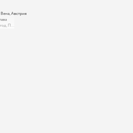
 Вена, Австрия
лава
од, П...