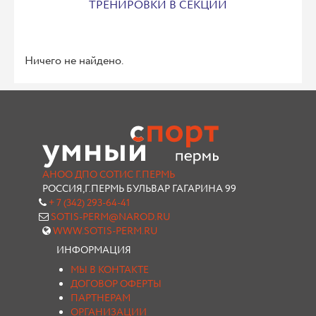
ТРЕНИРОВКИ В СЕКЦИИ
Ничего не найдено.
АНОО ДПО СОТИС Г.ПЕРМЬ
РОССИЯ,Г.ПЕРМЬ БУЛЬВАР ГАГАРИНА 99
+ 7 (342) 293-64-41
SOTIS-PERM@NAROD.RU
WWW.SOTIS-PERM.RU
ИНФОРМАЦИЯ
МЫ В КОНТАКТЕ
ДОГОВОР ОФЕРТЫ
ПАРТНЕРАМ
ОРГАНИЗАЦИИ