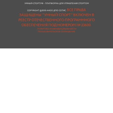
УМНЫЙ-СПОРТ.РФ - ПЛАТФОРМА ДЛЯ УПРАВЛЕНИЯ СПОРТОМ
ВСЕ ПРАВА
COPYRIGHT ©2018 АНОО ДПО СОТИС.
ЗАЩИЩЕНЫ.
"УМНЫЙ СПОРТ " ВКЛЮЧЕН В
РЕЕСТР ОТЕЧЕСТВЕННОГО ПРОГРАММНОГО
ОБЕСПЕЧЕНИЯ ПОД НОМЕРОМ № 23600.
ПОЛИТИКА КОНФИДЕНЦИАЛЬНОСТИ
ПОЛЬЗОВАТЕЛЬСКОЕ СОГЛАШЕНИЕ