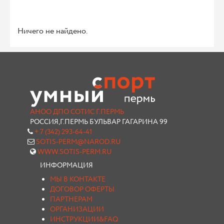
Ничего не найдено.
АНОО ДПО СОТИС Г.ПЕРМЬ
РОССИЯ,Г.ПЕРМЬ БУЛЬВАР ГАГАРИНА 99
+ 7 (342) 293-64-41
SOTIS-PERM@NAROD.RU
WWW.SOTIS-PERM.RU
ИНФОРМАЦИЯ
МЫ В КОНТАКТЕ
ДОГОВОР ОФЕРТЫ
ПАРТНЕРАМ
ОРГАНИЗАЦИИ
ИНСТРУКЦИИ&FAQ