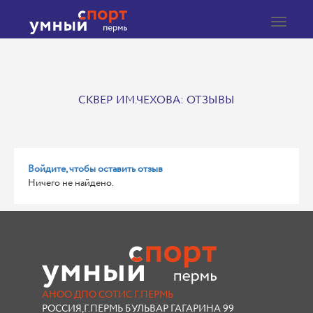
Toggle
navigat
СКВЕР ИМ.ЧЕХОВА: ОТЗЫВЫ
Войдите, чтобы оставить отзыв
Ничего не найдено.
АНОО ДПО СОТИС Г.ПЕРМЬ
РОССИЯ,Г.ПЕРМЬ БУЛЬВАР ГАГАРИНА 99