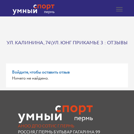
Toggle
navigat
УЛ. КАЛИНИНА, 74\УЛ. ЮНГ ПРИКАМЬЕ 3 : ОТЗЫВЫ
Войдите, чтобы оставить отзыв
Ничего не найдено.
АНОО ДПО СОТИС Г.ПЕРМЬ
РОССИЯ,Г.ПЕРМЬ БУЛЬВАР ГАГАРИНА 99