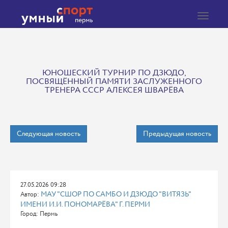
Toggle
navigat
ЮНОШЕСКИЙ ТУРНИР ПО ДЗЮДО,
ПОСВЯЩЁННЫЙ ПАМЯТИ ЗАСЛУЖЕННОГО
ТРЕНЕРА СССР АЛЕКСЕЯ ШВАРЁВА
Следующая новость
Предыдущая новость
27.05.2026 09:28
МАУ "СШОР ПО САМБО И ДЗЮДО "ВИТЯЗЬ"
Автор:
ИМЕНИ И.И. ПОНОМАРЁВА" Г. ПЕРМИ
Город: Пермь