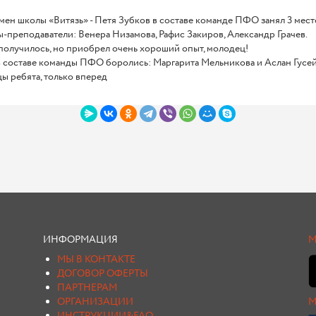
ен школы «Витязь» - Петя Зубков в составе команде ПФО занял 3 мест
-преподаватели: Венера Низамова, Рафис Закиров, Александр Грачев.
получилось, но приобрел очень хороший опыт, молодец!
в составе команды ПФО боролись: Маргарита Мельникова и Аслан Гусей
ы ребята, только вперед
ИНФОРМАЦИЯ
М
МЫ В КОНТАКТЕ
ДОГОВОР ОФЕРТЫ
ПАРТНЕРАМ
ОРГАНИЗАЦИИ
М