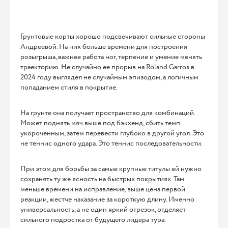
Грунтовые корты хорошо подсвечивают сильные стороны
Андреевой. На них больше времени для построения
розыгрыша, важнее работа ног, терпение и умение менять
траекторию. Не случайно ее прорыв на Roland Garros в
2024 году выглядел не случайным эпизодом, а логичным
попаданием стиля в покрытие.
На грунте она получает пространство для комбинаций.
Может поднять мяч выше под бэкхенд, сбить темп
укороченным, затем перевести глубоко в другой угол. Это
не теннис одного удара. Это теннис последовательности.
При этом для борьбы за самые крупные титулы ей нужно
сохранять ту же ясность на быстрых покрытиях. Там
меньше времени на исправление, выше цена первой
реакции, жестче наказание за короткую длину. Именно
универсальность, а не один яркий отрезок, отделяет
сильного подростка от будущего лидера тура.