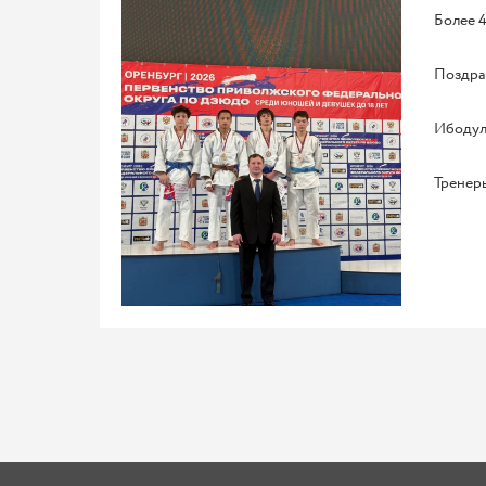
Более 4
Поздрав
Ибодулл
Тренеры