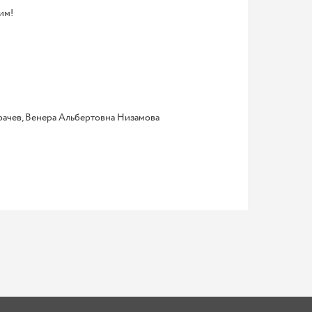
им!
рачев, Венера Альбертовна Низамова