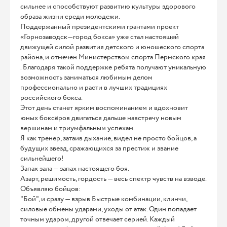
сильнее и способствуют развитию культуры здорового
образа жизни среди молодежи.
Поддержанный президентскими грантами проект
«Горнозаводск—город бокса» уже стал настоящей
движущей силой развития детского и юношеского спорта
района, и отмечен Министерством спорта Пермского края
. Благодаря такой поддержке ребята получают уникальную
возможность заниматься любимым делом
профессионально и расти в лучших традициях
российского бокса.
Этот день станет ярким воспоминанием и вдохновит
юных боксёров двигаться дальше навстречу новым
вершинам и триумфальным успехам.
Я как тренер, затаив дыхание, видел не просто бойцов, а
будущих звезд, сражающихся за престиж и звание
сильнейшего!
Запах зала — запах настоящего боя.
Азарт, решимость, гордость — весь спектр чувств на взводе.
Объявляю бойцов:
"Бой", и сразу — взрыв Быстрые комбинации, клинчи,
силовые обмены ударами, уходы от атак. Один попадает
точным ударом, другой отвечает серией. Каждый