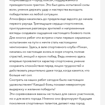
«Горнозаводск—город бокса», поддержанного
президентским грантом. Это был день испытаний силы
воли, умения держать удар и мастерства выходить
победителем из любой ситуации.
Атмосфера накалилась до предела еще задолго до начала
первого раунда. Трепещущие сердца спортсменов,
приглушенные разговоры зрителей и напряженные
взгляды создавали ощущение настоящего боевого поля.
Для многих ребят эти встречи стали первым серьезным
испытанием на пути к мечте стать настоящими
чемпионами. Здесь, в зале спортивного клуба «Ника»,
началась их настоящая жизнь в мире спорта, полная
страстей, эмоций и ярких побед. Ведь именно здесь
впервые проявляется характер спортсмена, умение
сохранять спокойствие перед лицом трудностей и
действовать решительно даже тогда, когда кажется, что
больше нет сил.
Смотреть на наших ребят сегодня было настоящим
удовольствием! Каждый боец показал невероятную
выдержку и желание победить!
Эти соревнования важны не только для самих участников,
но и для всего города. Именно они формируют будущее
поколение спортивных талантов, делают наш город