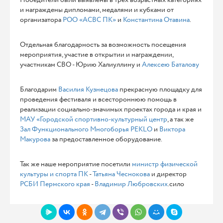
и награждены дипломами, медалями и кубками от
организатора
РОО «АСВС ПК»
и
Константина Отавина
.
Отдельная благодарность за возможность посещения
мероприятия, участие в открытии и награждении,
участникам СВО - Юрию Халиуллину и
Алексею Баталову
Благодарим
Василия Кузнецова
прекрасную площадку для
проведения фестиваля и всестороннюю помощь в
реализации социально-значимых проектах города и края и
МАУ «Городской спортивно-культурный центр
, а так же
Зал Функционального Многоборья PEKLO
и
Виктора
Макурова
за предоставленное оборудование.
Так же наше мероприятие посетили
министр физической
культуры и спорта ПК
-
Татьяна Чеснокова
и директор
РСБИ Пермского края
-
Владимир Любровских
.сило