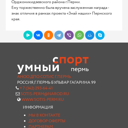
Орджоникидзевского района г.Перми.
Ему торжественно была вручена заслуженная награда -
знак отличия в рамках проекта «Знай наших» Пермского
края.
АНОО ДПО СОТИС Г.ПЕРМЬ
РОССИЯ,Г.ПЕРМЬ БУЛЬВАР ГАГАРИНА 99
+ 7 (342) 293-64-41
SOTIS-PERM@NAROD.RU
WWW.SOTIS-PERM.RU
ИНФОРМАЦИЯ
МЫ В КОНТАКТЕ
ДОГОВОР ОФЕРТЫ
ПАРТНЕРАМ