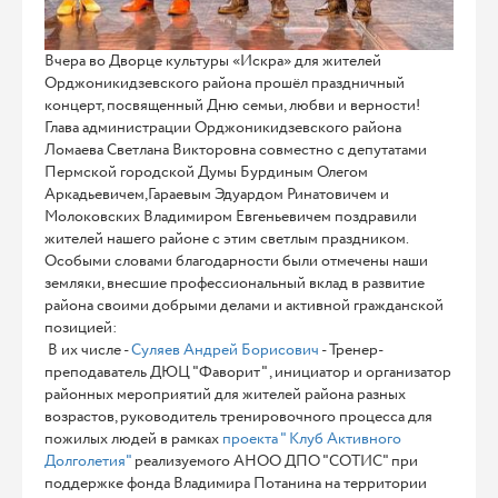
Вчера во Дворце культуры «Искра» для жителей
Орджоникидзевского района прошёл праздничный
концерт, посвященный Дню семьи, любви и верности!
Глава администрации Орджоникидзевского района
Ломаева Светлана Викторовна совместно с депутатами
Пермской городской Думы Бурдиным Олегом
Аркадьевичем,Гараевым Эдуардом Ринатовичем и
Молоковских Владимиром Евгеньевичем поздравили
жителей нашего районе с этим светлым праздником.
Особыми словами благодарности были отмечены наши
земляки, внесшие профессиональный вклад в развитие
района своими добрыми делами и активной гражданской
позицией:
В их числе -
Суляев Андрей Борисович
- Тренер-
преподаватель ДЮЦ "Фаворит" , инициатор и организатор
районных мероприятий для жителей района разных
возрастов, руководитель тренировочного процесса для
пожилых людей в рамках
проекта " Клуб Активного
Долголетия"
реализуемого АНОО ДПО "СОТИС" при
поддержке фонда Владимира Потанина на территории