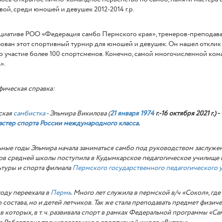
ой, среди юношей и девушек 2012-2014 г.р.
циативе РОО «Федерация самбо Пермского края», тренеров-преподават
ован этот спортивный турнир для юношей и девушек. Он нашел отклик
 участие более 100 спортсменов. Конечно, самой многочисленной ком
».
ическая справка:
ская
самбистка
-
Эльмира Викилова (
21 января
1974
г.-16 октября 2021 г.) -
астер спорта России международного класса
.
ные годы Эльмира начала заниматься самбо под руководством заслуже
ов средней школы поступила в Кудымкарское педагогическое училище 
туры и спорта филиала
Пермского государственного педагогического 
году переехала в
Пермь
. Много лет служила в пермской в/ч «Сокол», гд
 состава, но и детей летчиков. Так же стала преподавать предмет физич
в которых, в т. ч. развивала спорт в рамках Федеральной программы «