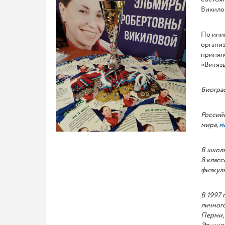
Викилов
По ини
организ
приняло
«Витязь
Биограф
Россий
мира,
м
В школь
8 класс
физкуль
В 1997 
личного
Перми, 