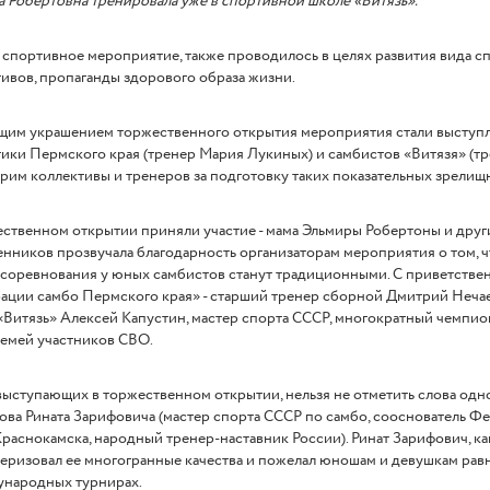
 Робертовна тренировала уже в спортивной школе «Витязь».
спортивное мероприятие, также проводилось в целях развития вида с
ивов, пропаганды здорового образа жизни.
щим украшением торжественного открытия мероприятия стали выступ
ики Пермского края (тренер Мария Лукиных) и самбистов «Витязя» (тре
рим коллективы и тренеров за подготовку таких показательных зрелищ
ственном открытии приняли участие - мама Эльмиры Робертоны и друг
нников прозвучала благодарность организаторам мероприятия о том, чт
 соревнования у юных самбистов станут традиционными. С приветстве
ции самбо Пермского края» - старший тренер сборной Дмитрий Нечае
Витязь» Алексей Капустин, мастер спорта СССР, многократный чемпион
семей участников СВО.
ыступающих в торжественном открытии, нельзя не отметить слова одн
ова Рината Зарифовича (мастер спорта СССР по самбо, сооснователь 
раснокамска, народный тренер-наставник России). Ринат Зарифович, 
еризовал ее многогранные качества и пожелал юношам и девушкам равн
ународных турнирах.