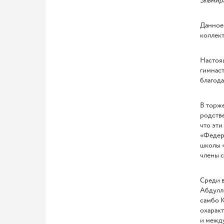
Эльмира
Данное 
коллект
Настоя
гимнаст
благода
В торже
родстве
что эти
«Федера
школы «
члены 
Среди в
Абдулл
самбо К
охаракт
и межд