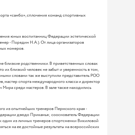
порта «самбо», сплочения команд спортивных
ления юных воспитанниц Федерации эстетической
нер - Порядин Н.А.). От лица организаторов
ных номеров.
ие близкие родственники. В приветственных словах
о их близкий человек не забыт и уверенность в том,
нными словами так же выступили представитель РОО
в, мастер спорта международного класса и директор
 Мира среди мастеров. В зале также находились
ого из опытнейших тренеров Пермского края -
Федерации дзюдо Прикамья; сооснователь Федерации
как один из личных тренеров спортсменки Викиловой
яться на ее достойные результаты на всероссийских