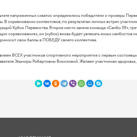
ьтате напряженных схваток определились победители и призеры Перве
. В соревновании коллективов, по результатам личных встреч участни
ящий Кубок Первенства. Второе место заняла команда «Самбо 59», треть
их соревнованиях, он (кубок) вновь будет увлекать юных самбистов н
риносит свои баллы в ПОБЕДУ своего коллектива.
вляем ВСЕХ участников спортивного мероприятия с первым состоявши
авателя Эльмиры Робертовны Викиловой. Желаем участникам здоровья,