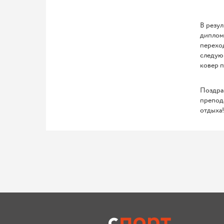
В резул
дипломы
переход
следующ
ковер п
Поздра
препод
отдыха!