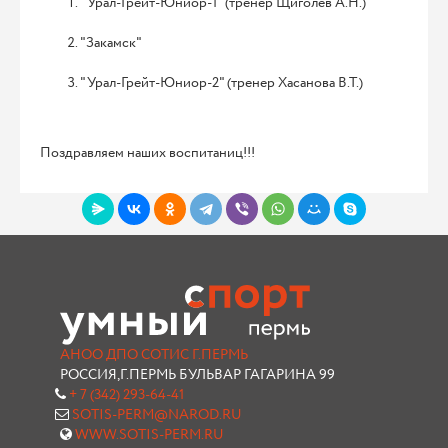
"Урал-Грейт-Юниор-1" (тренер Щиголев А.Н.)
"Закамск"
"Урал-Грейт-Юниор-2" (тренер Хасанова В.Т.)
Поздравляем наших воспитаниц!!!
АНОО ДПО СОТИС Г.ПЕРМЬ
РОССИЯ,Г.ПЕРМЬ БУЛЬВАР ГАГАРИНА 99
+ 7 (342) 293-64-41
SOTIS-PERM@NAROD.RU
WWW.SOTIS-PERM.RU