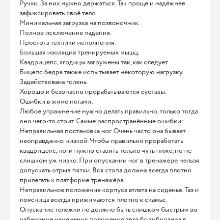
Ручки. За них нужно держаться. Так проще и надёжнее
зафиксировать своё тело.
Минимальная загрузка на позвоночник.
Полное исключение падения.
Простота техники исполнения.
Большая изоляция тренируемых мышц.
Квадрицепс, ягодицы загружены так, как следует.
Бицепс бедра также испытывает некоторую нагрузку.
Задействована голень.
Хорошо и безопасно прорабатываются суставы.
Ошибки в жиме ногами:
Любое упражнение нужно делать правильно, только тогда
оно чего-то стоит. Самые распространённые ошибки:
Неправильная постановка ног. Очень часто она бывает
неоправданно низкой. Чтобы правильно проработать
квадрицепс, ноги нужно ставить только чуть ниже, но не
слишком уж низко. При опускании ног в тренажёре нельзя
допускать отрыв пятки. Вся стопа должна всегда плотно
прилегать к платформе тренажёра.
Неправильное положение корпуса атлета на сиденье. Таз и
поясница всегда прижимаются плотно к скамье.
Опускание тележки не должно быть слишком быстрым во
избежание изменения положения тела бодибилдера в