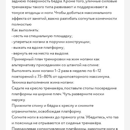
заднюю поверхность бедра. Кроме того, уличные силовые
тренажеры такого типа развивают и поддерживают в
тонусе ягодицы и ноги. Чтобы добиться максимального
эффекта от занятий, важно разгибать согнутые конечности
полностью
Как выполнять:
• сесть на специальную площадку;
• упереться ногами в поручни конструкции;
• выжать на вдохе платформу;
• вернуть ее на место на выдохе.
Примерный план тренировки на жим ногами как
альтернативу приседаниям со штангой на спине:
Выполнять жим ногами 1–2 раза в неделю по 6–12
повторений с 75–80% от одноповторного максимума.
Техника выполнения жима ногами:
Сядьте на кресло тренажёра, поставьте стопы посередине
платформы на ширине плеч. Чуть разверните носки
наружу.
Прижмите спину и бёдра к креслу и снимите
ограничители, освобождая платформу.
Согните ноги в коленях до прямого угла. Убедитесь, что таз
и поясница не отрываются от сиденья тренажёра.
Преодолевая сопротивление платформы, разогните ноги в