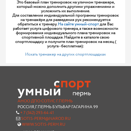
Это базовый план тренировок на уличном тренажере,
который можно дополнить другими упражнениями и
усложнить их выполнение.
Для составления индивидуальной программы тренировок
на тренажёре для разведения рук рекомендуется
обратиться к тренеру.
На сайте умный-спорт
для Вас
работает услуга цифрового тренера, а также возможности
формирования индивидуального плана тренировок на
спортивной площадке. Найдите в каталоге свою
спортплощадку и получите план тренировок на месяц (
услуга - бесплатная):
Искать тренажер на других спортплощадках
АНОО ДПО СОТИС Г.ПЕРМЬ
РОССИЯ,Г.ПЕРМЬ БУЛЬВАР ГАГАРИНА 99
+ 7 (342) 293-64-41
SOTIS-PERM@NAROD.RU
WWW.SOTIS-PERM.RU