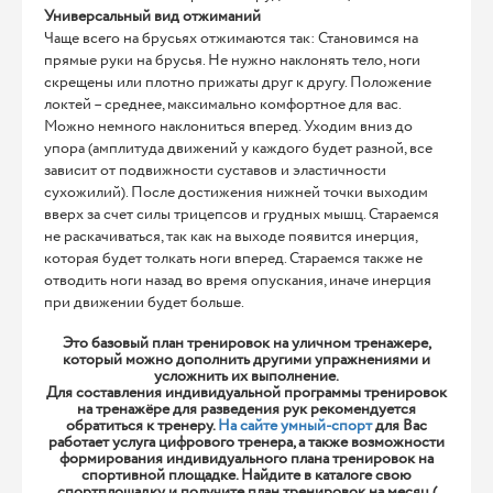
Универсальный вид отжиманий
Чаще всего на брусьях отжимаются так: Становимся на
прямые руки на брусья. Не нужно наклонять тело, ноги
скрещены или плотно прижаты друг к другу. Положение
локтей – среднее, максимально комфортное для вас.
Можно немного наклониться вперед. Уходим вниз до
упора (амплитуда движений у каждого будет разной, все
зависит от подвижности суставов и эластичности
сухожилий). После достижения нижней точки выходим
вверх за счет силы трицепсов и грудных мышц. Стараемся
не раскачиваться, так как на выходе появится инерция,
которая будет толкать ноги вперед. Стараемся также не
отводить ноги назад во время опускания, иначе инерция
при движении будет больше.
Это базовый план тренировок на уличном тренажере,
который можно дополнить другими упражнениями и
усложнить их выполнение.
Для составления индивидуальной программы тренировок
на тренажёре для разведения рук рекомендуется
обратиться к тренеру.
На сайте умный-спорт
для Вас
работает услуга цифрового тренера, а также возможности
формирования индивидуального плана тренировок на
спортивной площадке. Найдите в каталоге свою
спортплощадку и получите план тренировок на месяц (