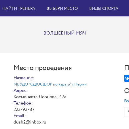
НАЙТИ ТРЕНЕРА
ВЫБЕРИ МЕСТО
ВИДЫ СПОРТА
ВОЛШЕБНЫЙ МЯЧ
Место проведения
П
Название:
МБУДО "СДЮСШОР по каратэ" г.Перми
О
Адрес:
Космонавта Леонова , 47а
Ре
Телефон:
223-93-87
Email:
dush2@inbox.ru