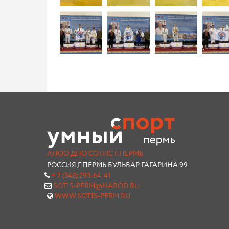
АНОО ДПО СОТИС Г.ПЕРМЬ
РОССИЯ,Г.ПЕРМЬ БУЛЬВАР ГАГАРИНА 99
+ 7 (342) 293-64-41
SOTIS-PERM@NAROD.RU
WWW.SOTIS-PERM.RU