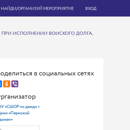
НАЙДИ/ОРГАНИЗУЙ МЕРОПРИЯТИЕ
ВХОД
О ПРИ ИСПОЛНЕНИИ ВОИСКОГО ДОЛГА,
оделиться в социальных сетях
рганизатор
У «СШОР по дзюдо г.
рми «Пермский
докан»