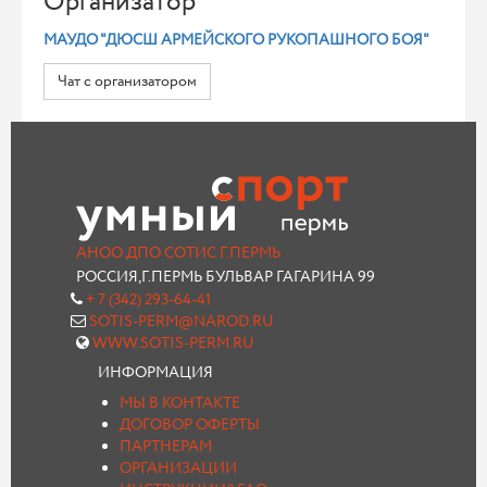
Организатор
МАУДО "ДЮСШ АРМЕЙСКОГО РУКОПАШНОГО БОЯ"
Чат с организатором
АНОО ДПО СОТИС Г.ПЕРМЬ
РОССИЯ,Г.ПЕРМЬ БУЛЬВАР ГАГАРИНА 99
+ 7 (342) 293-64-41
SOTIS-PERM@NAROD.RU
WWW.SOTIS-PERM.RU
ИНФОРМАЦИЯ
МЫ В КОНТАКТЕ
ДОГОВОР ОФЕРТЫ
ПАРТНЕРАМ
ОРГАНИЗАЦИИ