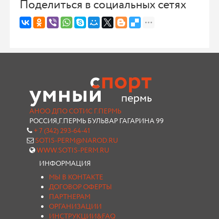
Поделиться в социальных сетях
АНОО ДПО СОТИС Г.ПЕРМЬ
РОССИЯ,Г.ПЕРМЬ БУЛЬВАР ГАГАРИНА 99
+ 7 (342) 293-64-41
SOTIS-PERM@NAROD.RU
WWW.SOTIS-PERM.RU
ИНФОРМАЦИЯ
МЫ В КОНТАКТЕ
ДОГОВОР ОФЕРТЫ
ПАРТНЕРАМ
ОРГАНИЗАЦИИ
ИНСТРУКЦИИ&FAQ