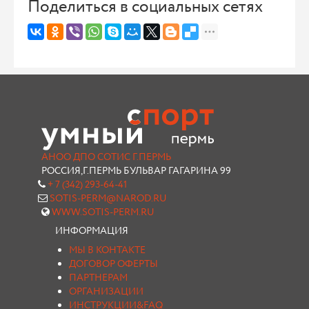
Поделиться в социальных сетях
АНОО ДПО СОТИС Г.ПЕРМЬ
РОССИЯ,Г.ПЕРМЬ БУЛЬВАР ГАГАРИНА 99
+ 7 (342) 293-64-41
SOTIS-PERM@NAROD.RU
WWW.SOTIS-PERM.RU
ИНФОРМАЦИЯ
МЫ В КОНТАКТЕ
ДОГОВОР ОФЕРТЫ
ПАРТНЕРАМ
ОРГАНИЗАЦИИ
ИНСТРУКЦИИ&FAQ