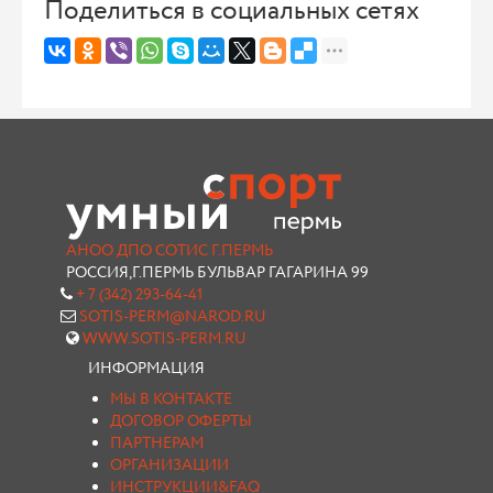
Поделиться в социальных сетях
АНОО ДПО СОТИС Г.ПЕРМЬ
РОССИЯ,Г.ПЕРМЬ БУЛЬВАР ГАГАРИНА 99
+ 7 (342) 293-64-41
SOTIS-PERM@NAROD.RU
WWW.SOTIS-PERM.RU
ИНФОРМАЦИЯ
МЫ В КОНТАКТЕ
ДОГОВОР ОФЕРТЫ
ПАРТНЕРАМ
ОРГАНИЗАЦИИ
ИНСТРУКЦИИ&FAQ