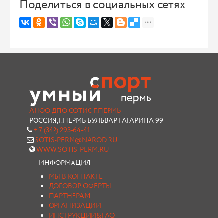
Поделиться в социальных сетях
АНОО ДПО СОТИС Г.ПЕРМЬ
РОССИЯ,Г.ПЕРМЬ БУЛЬВАР ГАГАРИНА 99
+ 7 (342) 293-64-41
SOTIS-PERM@NAROD.RU
WWW.SOTIS-PERM.RU
ИНФОРМАЦИЯ
МЫ В КОНТАКТЕ
ДОГОВОР ОФЕРТЫ
ПАРТНЕРАМ
ОРГАНИЗАЦИИ
ИНСТРУКЦИИ&FAQ