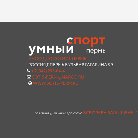
АНОО ДПО СОТИС Г.ПЕРМЬ
РОССИЯ,Г.ПЕРМЬ БУЛЬВАР ГАГАРИНА 99
+ 7 (342) 293-64-41
SOTIS-PERM@NAROD.RU
WWW.SOTIS-PERM.RU
ВСЕ ПРАВА ЗАЩИЩЕНЫ.
COPYRIGHT ©2018 АНОО ДПО СОТИС.